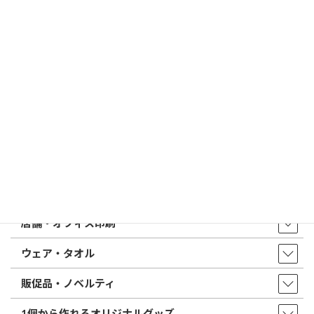
印鑑の書体（古印体・篆書体・印相体・楷書体・行書体）とは？
特徴とフォントの選び方
はんこ屋さん21からのお知らせ一覧 ≫
トップページ
店舗・アクセス
取扱商品・サービス
印鑑・はんこ
店舗・オフィス印刷
ウェア・タオル
販促品・ノベルティ
1個から作れるオリジナルグッズ