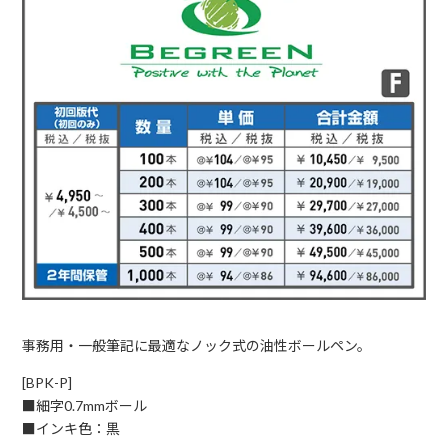
事務用・一般筆記に最適なノック式の油性ボールペン。
[BPK-P]
■細字0.7mmボール
■インキ色：黒