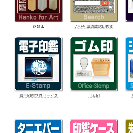
770円 準既成認印検索
落款印
電子印鑑制作サービス
ゴム印