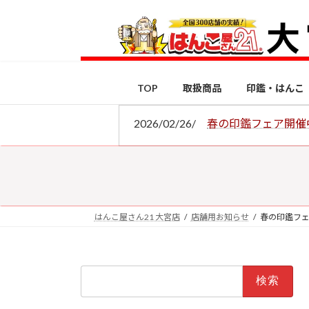
コ
ナ
ン
ビ
テ
ゲ
ン
ー
ツ
シ
TOP
取扱商品
印鑑・はんこ
へ
ョ
ス
ン
2026/02/26/
春の印鑑フェア開催
キ
に
ッ
移
プ
動
はんこ屋さん21 大宮店
店舗用お知らせ
春の印鑑フ
検
索: