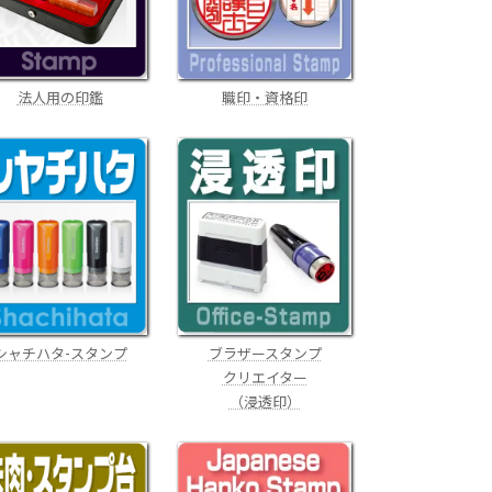
職印・資格印
法人用の印鑑
ブラザースタンプ
シャチハタ-スタンプ
クリエイター
（浸透印）