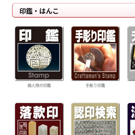
印鑑・はんこ
手彫り印鑑
個人用の印鑑